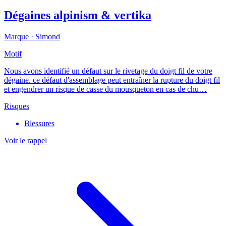
Dégaines alpinism & vertika
Marque ·
Simond
Motif
Nous avons identifié un défaut sur le rivetage du doigt fil de votre
dégaine. ce défaut d'assemblage peut entraîner la rupture du doigt fil
et engendrer un risque de casse du mousqueton en cas de chu…
Risques
Blessures
Voir le rappel