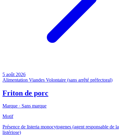
5 août 2026
Alimentation
Viandes
Volontaire (sans arrêté préfectoral)
Friton de porc
Marque ·
Sans marque
Motif
Présence de listeria monocytogenes (agent responsable de la
listériose)