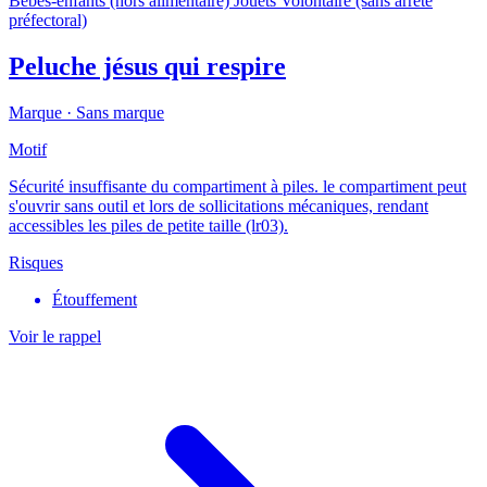
Bébés-enfants (hors alimentaire)
Jouets
Volontaire (sans arrêté
préfectoral)
Peluche jésus qui respire
Marque ·
Sans marque
Motif
Sécurité insuffisante du compartiment à piles. le compartiment peut
s'ouvrir sans outil et lors de sollicitations mécaniques, rendant
accessibles les piles de petite taille (lr03).
Risques
Étouffement
Voir le rappel