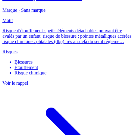
Marque ·
Sans marque
Motif
Risque d'étouffement : petits éléments détachables pouvant être
avalés par un enfant. risque de blessure : pointes métalliques acérées.
risque chimique : phtalates (dbp) très au-delà du seuil régleme…
Risques
Blessures
Étouffement
Risque chimique
Voir le rappel