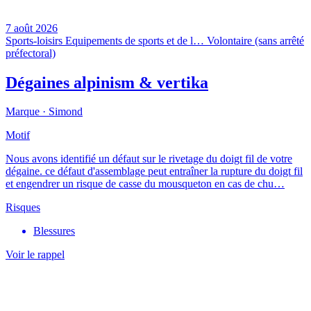
7 août 2026
Sports-loisirs
Equipements de sports et de l…
Volontaire (sans arrêté
préfectoral)
Dégaines alpinism & vertika
Marque ·
Simond
Motif
Nous avons identifié un défaut sur le rivetage du doigt fil de votre
dégaine. ce défaut d'assemblage peut entraîner la rupture du doigt fil
et engendrer un risque de casse du mousqueton en cas de chu…
Risques
Blessures
Voir le rappel