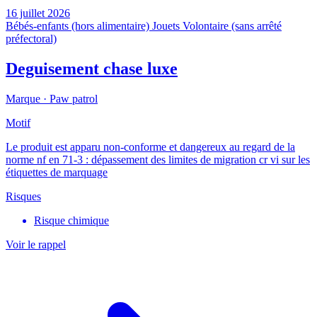
16 juillet 2026
Bébés-enfants (hors alimentaire)
Jouets
Volontaire (sans arrêté
préfectoral)
Deguisement chase luxe
Marque ·
Paw patrol
Motif
Le produit est apparu non-conforme et dangereux au regard de la
norme nf en 71-3 : dépassement des limites de migration cr vi sur les
étiquettes de marquage
Risques
Risque chimique
Voir le rappel