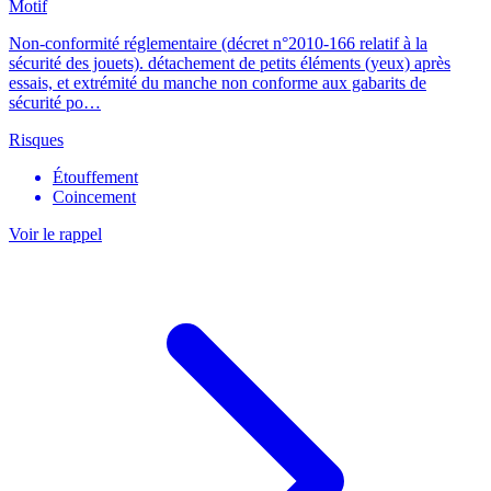
Motif
Non-conformité réglementaire (décret n°2010-166 relatif à la
sécurité des jouets). détachement de petits éléments (yeux) après
essais, et extrémité du manche non conforme aux gabarits de
sécurité po…
Risques
Étouffement
Coincement
Voir le rappel