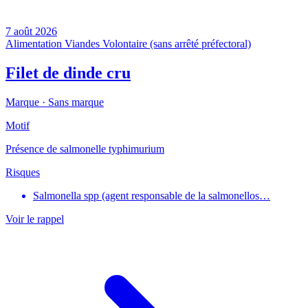
7 août 2026
Alimentation
Viandes
Volontaire (sans arrêté préfectoral)
Filet de dinde cru
Marque ·
Sans marque
Motif
Présence de salmonelle typhimurium
Risques
Salmonella spp (agent responsable de la salmonellos…
Voir le rappel