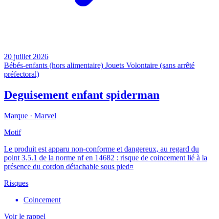
20 juillet 2026
Bébés-enfants (hors alimentaire)
Jouets
Volontaire (sans arrêté
préfectoral)
Deguisement enfant spiderman
Marque ·
Marvel
Motif
Le produit est apparu non-conforme et dangereux, au regard du
point 3.5.1 de la norme nf en 14682 : risque de coincement lié à la
présence du cordon détachable sous pied¤
Risques
Coincement
Voir le rappel