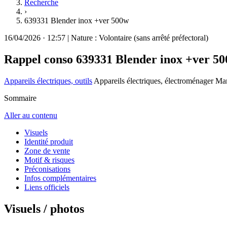
Recherche
›
639331 Blender inox +ver 500w
16/04/2026
·
12:57
|
Nature :
Volontaire (sans arrêté préfectoral)
Rappel conso
639331 Blender inox +ver 5
Appareils électriques, outils
Appareils électriques, électroménager
Mar
Sommaire
Aller au contenu
Visuels
Identité produit
Zone de vente
Motif & risques
Préconisations
Infos complémentaires
Liens officiels
Visuels / photos