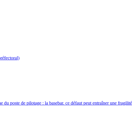
réfectoral)
 du poste de pilotage : la basebar. ce défaut peut entraîner une fragilité 