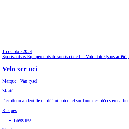
16 octobre 2024
Sports-loisirs
Equipements de sports et de l…
Volontaire (sans arrêté p
Velo xcr uci
Marque ·
Van rysel
Motif
Decathlon a identifié un défaut potentiel sur l'une des pièces en carbone
Risques
Blessures