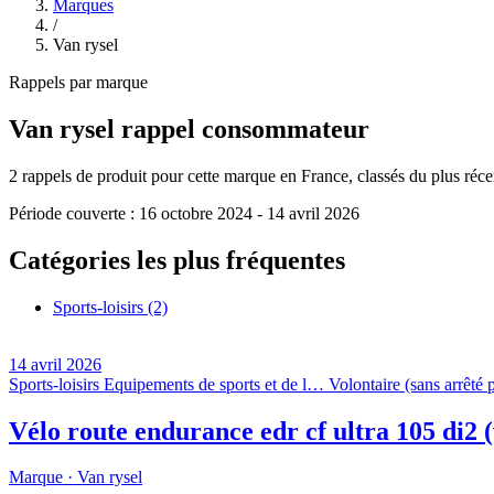
Marques
/
Van rysel
Rappels par marque
Van rysel
rappel consommateur
2
rappels de produit pour cette marque en France, classés du plus récent
Période couverte :
16 octobre 2024
-
14 avril 2026
Catégories les plus fréquentes
Sports-loisirs
(2)
14 avril 2026
Sports-loisirs
Equipements de sports et de l…
Volontaire (sans arrêté p
Vélo route endurance edr cf ultra 105 di2 (
Marque ·
Van rysel