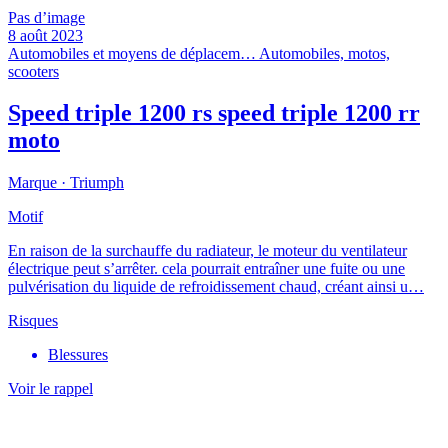
Pas d’image
8 août 2023
Automobiles et moyens de déplacem…
Automobiles, motos,
scooters
Speed triple 1200 rs speed triple 1200 rr
moto
Marque ·
Triumph
Motif
En raison de la surchauffe du radiateur, le moteur du ventilateur
électrique peut s’arrêter. cela pourrait entraîner une fuite ou une
pulvérisation du liquide de refroidissement chaud, créant ainsi u…
Risques
Blessures
Voir le rappel