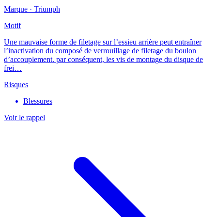
Marque ·
Triumph
Motif
Une mauvaise forme de filetage sur l’essieu arrière peut entraîner
l’inactivation du composé de verrouillage de filetage du boulon
d’accouplement. par conséquent, les vis de montage du disque de
frei…
Risques
Blessures
Voir le rappel