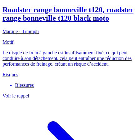
Roadster range bonneville t120, roadster
range bonneville t120 black moto
Marque ·
Triumph
Motif
Le disque de frein à gauche est insuffisamment fixé, ce qui peut
conduire à son détachement. cela peut entraîner une réduction des
performances de freinage, créant un risque d’accident.
Risques
Blessures
Voir le rappel