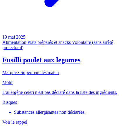
19 mai 2025
Alimentation
Plats préparés et snacks
Volontaire (sans arrêté
préfectoral)
Fusilli poulet aux legumes
Marque ·
Supermarchés match
Motif
L'allergène celeri n'est pas déclaré dans la liste des ingrédients.
Risques
Substances allergisantes non déclarées
Voir le rappel