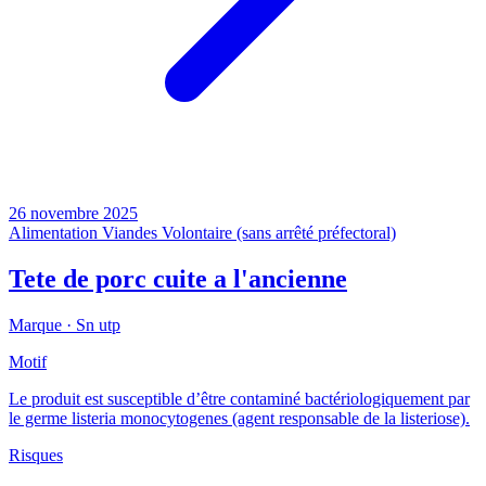
26 novembre 2025
Alimentation
Viandes
Volontaire (sans arrêté préfectoral)
Tete de porc cuite a l'ancienne
Marque ·
Sn utp
Motif
Le produit est susceptible d’être contaminé bactériologiquement par
le germe listeria monocytogenes (agent responsable de la listeriose).
Risques