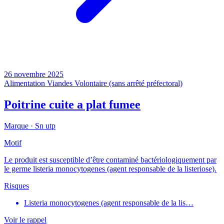
26 novembre 2025
Alimentation
Viandes
Volontaire (sans arrêté préfectoral)
Poitrine cuite a plat fumee
Marque ·
Sn utp
Motif
Le produit est susceptible d’être contaminé bactériologiquement par
le germe listeria monocytogenes (agent responsable de la listeriose).
Risques
Listeria monocytogenes (agent responsable de la lis…
Voir le rappel