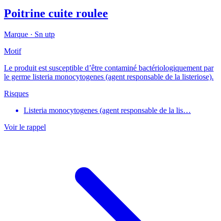
Poitrine cuite roulee
Marque ·
Sn utp
Motif
Le produit est susceptible d’être contaminé bactériologiquement par
le germe listeria monocytogenes (agent responsable de la listeriose).
Risques
Listeria monocytogenes (agent responsable de la lis…
Voir le rappel