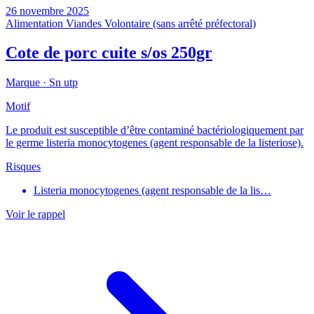
26 novembre 2025
Alimentation
Viandes
Volontaire (sans arrêté préfectoral)
Cote de porc cuite s/os 250gr
Marque ·
Sn utp
Motif
Le produit est susceptible d’être contaminé bactériologiquement par
le germe listeria monocytogenes (agent responsable de la listeriose).
Risques
Listeria monocytogenes (agent responsable de la lis…
Voir le rappel