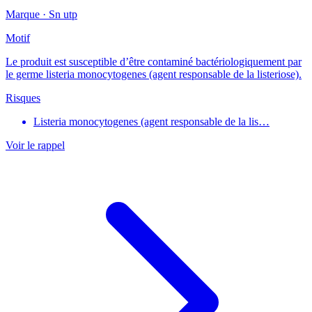
Marque ·
Sn utp
Motif
Le produit est susceptible d’être contaminé bactériologiquement par
le germe listeria monocytogenes (agent responsable de la listeriose).
Risques
Listeria monocytogenes (agent responsable de la lis…
Voir le rappel