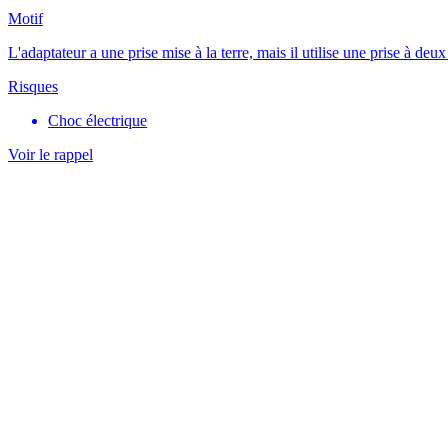
Motif
L'adaptateur a une prise mise à la terre, mais il utilise une prise à de
Risques
Choc électrique
Voir le rappel