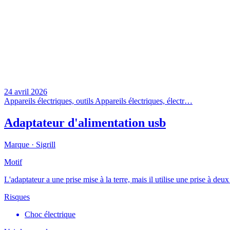
24 avril 2026
Appareils électriques, outils
Appareils électriques, électr…
Adaptateur d'alimentation usb
Marque ·
Sigrill
Motif
L'adaptateur a une prise mise à la terre, mais il utilise une prise à de
Risques
Choc électrique