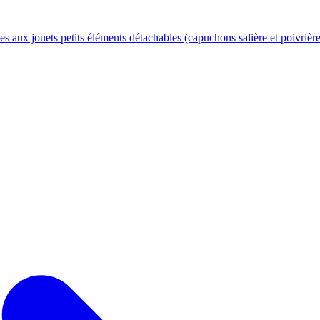
s aux jouets petits éléments détachables (capuchons salière et poivrière 