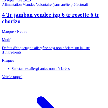
18 septembre 2025
Alimentation
Viandes
Volontaire (sans arrêté préfectoral)
4 Tr jambon vendee igp 6 tr rosette 6 tr
chorizo
Marque ·
Neutre
Motif
Défaut d'étiquetage : allergène soja non déclaré sur la liste
d'ingrédients
Risques
Substances allergisantes non déclarées
Voir le rappel