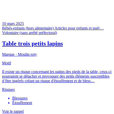
10 mars 2025
Bébés-enfants (hors alimentaire)
Articles pour enfants et puér…
Volontaire (sans arrêté préfectoral)
Table trois petits lapins
Marque ·
Moulin roty
Motif
Il existe un risque concernant les patins des pieds de la table, ceux-ci
pourraient se détacher et provoquer des petits éléments susceptibles
d’être ingérés créant un risque d'étouffement et de bless…
Risques
Blessures
Étouffement
Voir le rappel