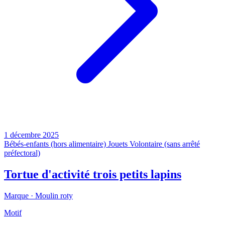
1 décembre 2025
Bébés-enfants (hors alimentaire)
Jouets
Volontaire (sans arrêté
préfectoral)
Tortue d'activité trois petits lapins
Marque ·
Moulin roty
Motif