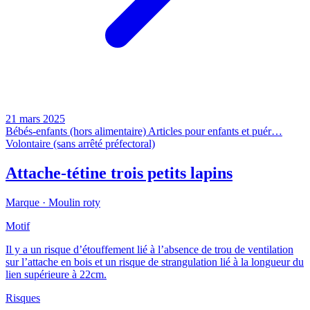
21 mars 2025
Bébés-enfants (hors alimentaire)
Articles pour enfants et puér…
Volontaire (sans arrêté préfectoral)
Attache-tétine trois petits lapins
Marque ·
Moulin roty
Motif
Il y a un risque d’étouffement lié à l’absence de trou de ventilation
sur l’attache en bois et un risque de strangulation lié à la longueur du
lien supérieure à 22cm.
Risques