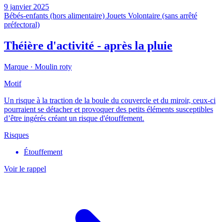
9 janvier 2025
Bébés-enfants (hors alimentaire)
Jouets
Volontaire (sans arrêté
préfectoral)
Théière d'activité - après la pluie
Marque ·
Moulin roty
Motif
Un risque à la traction de la boule du couvercle et du miroir, ceux-ci
pourraient se détacher et provoquer des petits éléments susceptibles
d’être ingérés créant un risque d'étouffement.
Risques
Étouffement
Voir le rappel