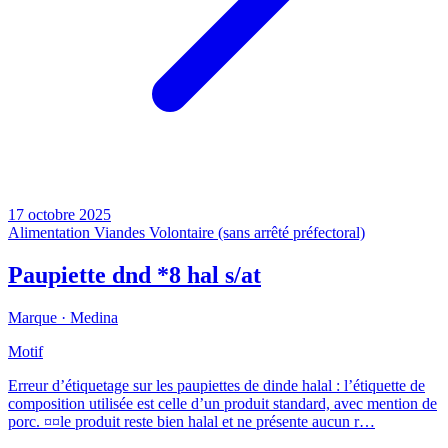
17 octobre 2025
Alimentation
Viandes
Volontaire (sans arrêté préfectoral)
Paupiette dnd *8 hal s/at
Marque ·
Medina
Motif
Erreur d’étiquetage sur les paupiettes de dinde halal : l’étiquette de
composition utilisée est celle d’un produit standard, avec mention de
porc. ¤¤le produit reste bien halal et ne présente aucun r…