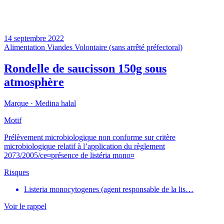
14 septembre 2022
Alimentation
Viandes
Volontaire (sans arrêté préfectoral)
Rondelle de saucisson 150g sous
atmosphère
Marque ·
Medina halal
Motif
Prélèvement microbiologique non conforme sur critère
microbiologique relatif à l’application du règlement
2073/2005/ce¤présence de listéria mono¤
Risques
Listeria monocytogenes (agent responsable de la lis…
Voir le rappel