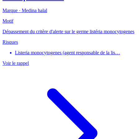
Marque ·
Medina halal
Motif
Dépassement du critère d'alerte sur le germe listéria monocytogenes
Risques
Listeria monocytogenes (agent responsable de la lis…
Voir le rappel