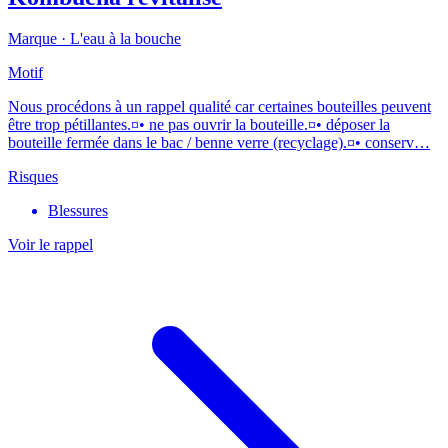
Marque ·
L'eau à la bouche
Motif
Nous procédons à un rappel qualité car certaines bouteilles peuvent
être trop pétillantes.¤• ne pas ouvrir la bouteille.¤• déposer la
bouteille fermée dans le bac / benne verre (recyclage).¤• conserv…
Risques
Blessures
Voir le rappel