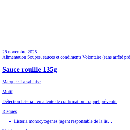
28 novembre 2025
Alimentation
Soupes, sauces et condiments
Volontaire (sans arrêté pré
Sauce rouille 135g
Marque ·
La sablaise
Motif
Détection listeria - en attente de confirmation - rappel préventif
Risques
Listeria monocytogenes (agent responsable de la lis…