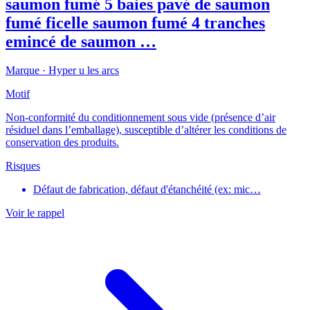
saumon fumé 5 baies pavé de saumon
fumé ficelle saumon fumé 4 tranches
emincé de saumon …
Marque ·
Hyper u les arcs
Motif
Non-conformité du conditionnement sous vide (présence d’air
résiduel dans l’emballage), susceptible d’altérer les conditions de
conservation des produits.
Risques
Défaut de fabrication, défaut d'étanchéité (ex: mic…
Voir le rappel