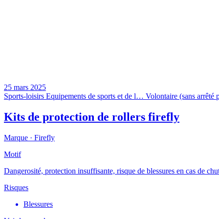
25 mars 2025
Sports-loisirs
Equipements de sports et de l…
Volontaire (sans arrêté p
Kits de protection de rollers firefly
Marque ·
Firefly
Motif
Dangerosité, protection insuffisante, risque de blessures en cas de chu
Risques
Blessures