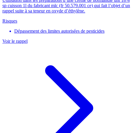
Utilisation dans les préparations d’une crème de normandie uht 18%
sp cuisson 1l du fabricant mlc (fr 50.579.001 ce) qui fait l’objet d’un
rappel suite à sa teneur en oxyde d’éthylène.
Risques
Dépassement des limites autorisées de pesticides
Voir le rappel