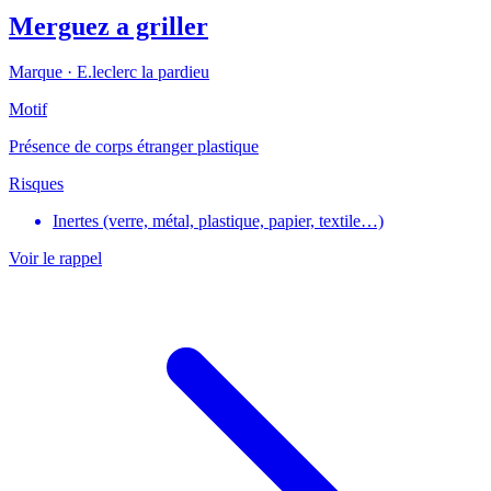
Merguez a griller
Marque ·
E.leclerc la pardieu
Motif
Présence de corps étranger plastique
Risques
Inertes (verre, métal, plastique, papier, textile…)
Voir le rappel