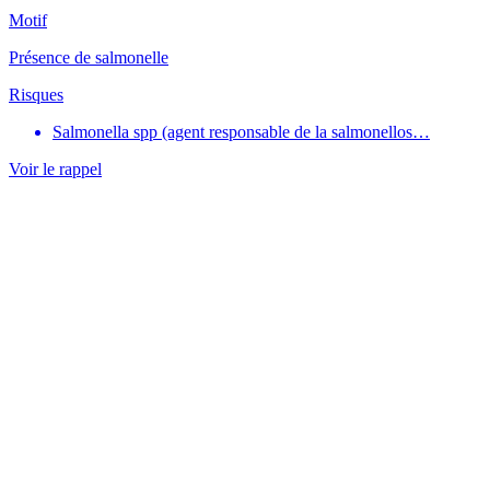
Motif
Présence de salmonelle
Risques
Salmonella spp (agent responsable de la salmonellos…
Voir le rappel