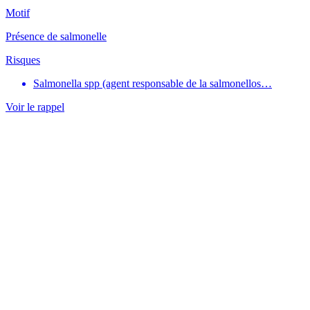
Motif
Présence de salmonelle
Risques
Salmonella spp (agent responsable de la salmonellos…
Voir le rappel